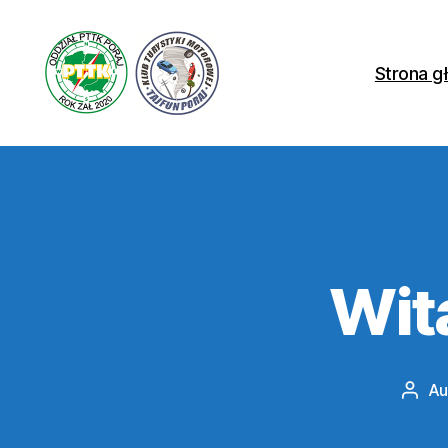
Strona g
PTTK
Poraj
Wita
Au
Auto
wpis