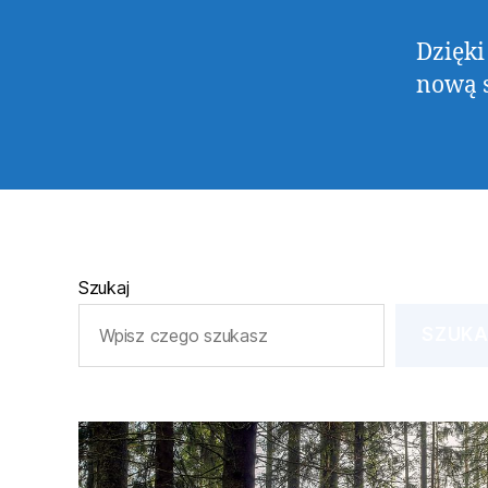
Dzięki
nową s
Szukaj
SZUKA