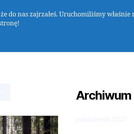
 że do nas zajrzałeś. Uruchomiliśmy właśnie 
tronę!
Archiwum
J
październik 2021