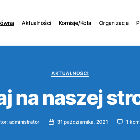
łówna
Aktualności
Komisje/Koła
Organizacja
P
Kategorie
AKTUALNOŚCI
j na naszej str
tor:
administrator
31 października, 2021
1 kom
r
Data
u
wpisu